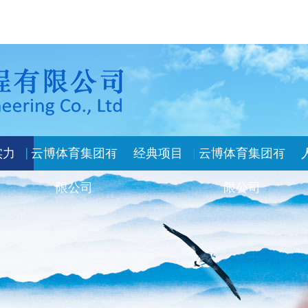
实力
云博体育集团有
经典项目
云博体育集团有
限公司
限公司