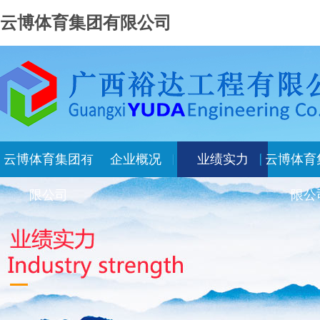
云博体育集团有限公司
云博体育集团有
企业概况
业绩实力
云博体育
限公司
限公