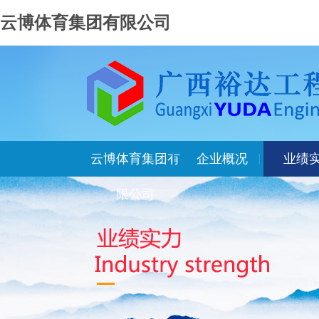
云博体育集团有限公司
云博体育集团有
企业概况
业绩
限公司