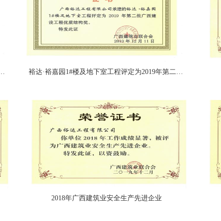
地下室工程评定为2019年第二批广西建设工程优质结构奖
裕达·裕嘉园1#楼及地下室工程评定为2019年第二批广西建设工程优质结构奖
2018年广西建筑业安全生产先进企业