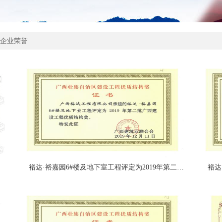
企业荣誉
裕达·裕嘉园6#楼及地下室工程评定为2019年第二批广西建设工程优质结构奖