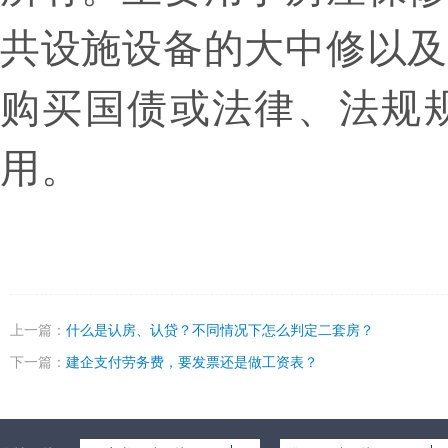
共设施设备的大中修以
购买国债或法律、法规
用。
上一篇：
什么是认房、认贷？不同情况下怎么判定二套房？
下一篇：
建企支付劳务费，要发票还是做工资表？