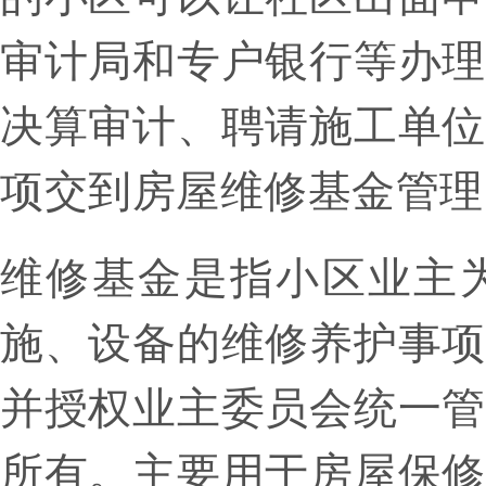
审计局和专户银行等办
决算审计、聘请施工单
项交到房屋维修基金管理
维修基金是指小区业主
施、设备的维修养护事
并授权业主委员会统一
所有。主要用于房屋保