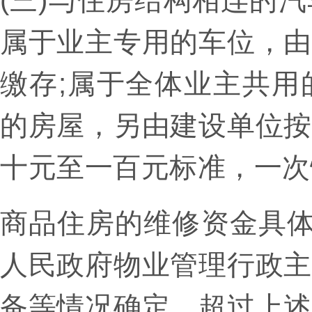
属于业主专用的车位，
缴存;属于全体业主共用
的房屋，另由建设单位
十元至一百元标准，一次
商品住房的维修资金具体
人民政府物业管理行政
备等情况确定。超过上