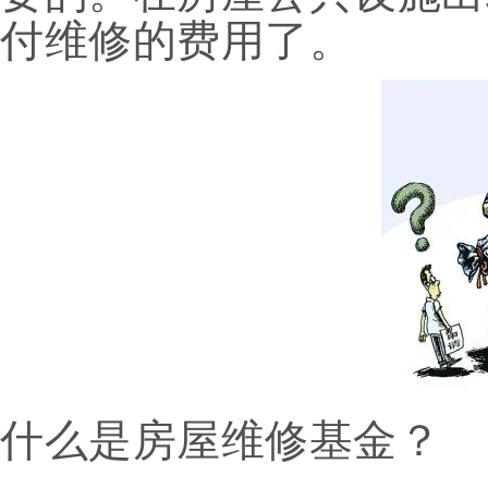
付维修的费用了。
什么是房屋维修基金？