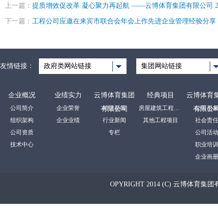
上一篇：
提质增效促改革 凝心聚力再起航 ——云博体育集团有限公司 20
下一篇：
工程公司应邀在来宾市联合会年会上作先进企业管理经验分享
友情链接：
政府类网站链接
集团网站链接
企业概况
业绩实力
云博体育集团
经典项目
云博体育
公司简介
企业荣誉
裕达新闻
房屋建筑工程项目
公司形
有限公司
有限公
组织架构
企业业绩
行业新闻
其他工程项目
社会责
公司资质
专栏
公司活
技术中心
职业培
企业画
OPYRIGHT 2014 (C) 云博体育集团