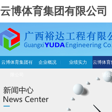
云博体育集团有限公司
云博体育集团有
企业概况
业绩实力
云博体育
限公司
限公