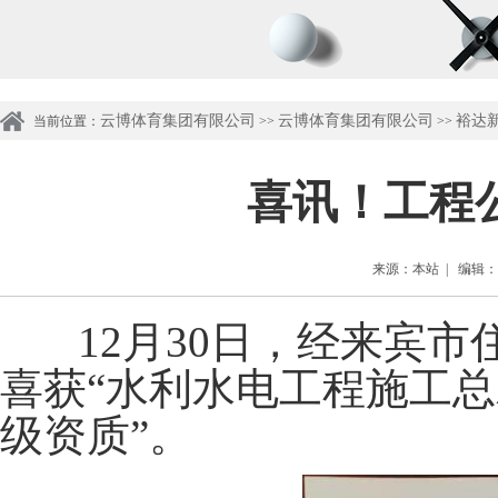
云博体育集团有限公司
云博体育集团有限公司
裕达
当前位置：
>>
>>
喜讯！工程
来源：本站 | 编辑：管理
12月
30
日，经来宾市
喜获“水利水电工程施工
级资质”。