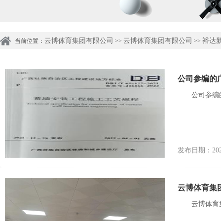
云博体育集团有限公司
云博体育集团有限公司
裕达
当前位置：
>>
>>
公司参编的
公司参编
发布日期：
20
云博体育集团
云博体育