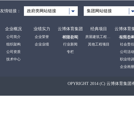
友情链接：
政府类网站链接
集团网站链接
企业概况
业绩实力
云博体育集团
经典项目
云博体育
公司简介
企业荣誉
裕达新闻
房屋建筑工程项目
公司形
有限公司
有限公
组织架构
企业业绩
行业新闻
其他工程项目
社会责
公司资质
专栏
公司活
技术中心
职业培
企业画
OPYRIGHT 2014 (C) 云博体育集团