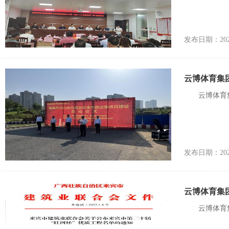
发布日期：
20
云博体育集
云博体育
发布日期：
20
云博体育集
云博体育